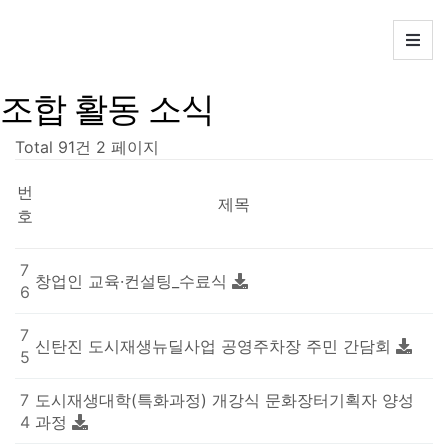
회
원
가
입
ㅣ
조합 활동 소식
로
그
Total 91건
2 페이지
인
ㅣ
번
즐
제목
호
겨
찾
기
7
창업인 교육·컨설팅_수료식
6
고
7
신탄진 도시재생뉴딜사업 공영주차장 주민 간담회
객
5
센
7
도시재생대학(특화과정) 개강식 문화장터기획자 양성
터
4
과정
: