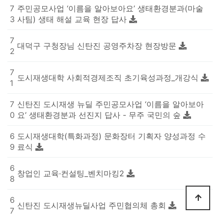
7
주민공모사업 ‘이름을 알아보아요’ 생태환경분과(마술
042-
3
사팀) 생태 해설 교육 현장 답사
936-
8871
7
대덕구 구청장님 신탄진 공영주차장 현장방문
2
7
도시재생대학 사회적경제조직 초기육성과정_개강식
1
7
신탄진 도시재생 뉴딜 주민공모사업 ‘이름을 알아보아
0
요’ 생태환경분과 선진지 답사 - 무주 국민의 숲
6
도시재생대학(특화과정) 문화장터 기획자 양성과정 수
9
료식
6
창업인 교육·컨설팅_벤치마킹2
8
6
신탄진 도시재생뉴딜사업 주민협의체 총회
7