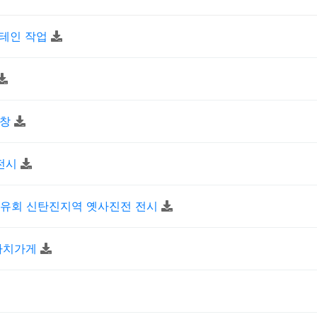
스테인 작업
표창
 전시
과공유회 신탄진지역 옛사진전 전시
울가치가게