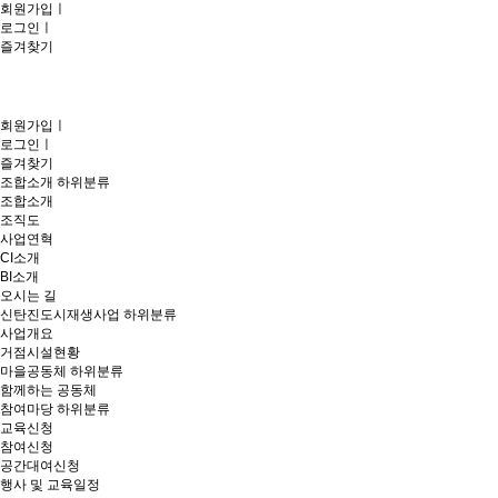
회원가입
ㅣ
로그인
ㅣ
즐겨찾기
회원가입
ㅣ
로그인
ㅣ
즐겨찾기
조합소개
하위분류
조합소개
조직도
사업연혁
CI소개
BI소개
오시는 길
신탄진도시재생사업
하위분류
사업개요
거점시설현황
마을공동체
하위분류
함께하는 공동체
참여마당
하위분류
교육신청
참여신청
공간대여신청
행사 및 교육일정