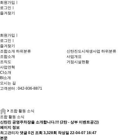
회원가입
ㅣ
로그인
ㅣ
즐겨찾기
회원가입
ㅣ
로그인
ㅣ
즐겨찾기
조합소개
하위분류
신탄진도시재생사업
하위분류
조합소개
사업개요
조직도
거점시설현황
사업연혁
CI소개
BI소개
오시는 길
고객센터 : 042-936-8871
조합 활동 소식
조합 활동 소식
신탄진 공영주차장을 소개합니다.!!! (2탄 - 상부 이벤트공간)
페이지 정보
최고관리자
댓글 0건
조회 3,328회
작성일 22-04-07 16:47
본문