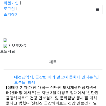
회
회원가입
ㅣ
원
로그인
ㅣ
가
즐겨찾기
입
ㅣ
로
그
인
보도자료
ㅣ
보도자료
즐
겨
제목
찾
기
고
대전광역시, 금강변 따라 걸으며 문화재 만나는 '만
보루트' 화제
객
[정태경 기자]대전 대덕구 신탄진 도시재생현장지원센
센
터(센터장 이재우)는 지난 3일 대청호 일대에서 ‘신탄진
터
금강해피로드 건강 만보걷기 및 문화탐방 행사’를 개최
:
했다고 밝혔다.‘신탄진 금강해피로드 건강 만보걷기 및
042-