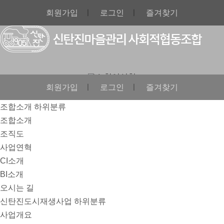
회원가입
ㅣ
로그인
ㅣ
즐겨찾기
참여신청
회원가입
ㅣ
로그인
ㅣ
즐겨찾기
참여신청
조합소개
하위분류
조합소개
조직도
사업연혁
개구리가 노을을 만나면
CI소개
본문
BI소개
오시는 길
이름
최고관리자
신탄진도시재생사업
하위분류
전화
사업개요
01071716720
번호