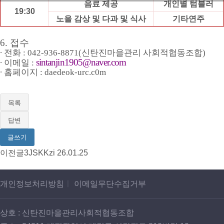
음료 제공
개인별 텀블러
19:30
노을 감상 및 다과 및 식사
기타연주
6.
접수
∙
전화
: 042-936-8871(
신탄진마을관리 사회적협동조합
)
sintanjin1905@naver.com
∙
이메일
:
∙
홈페이지
: daedeok-urc.c0m
목록
답변
글쓰기
이전글
3JSKKzi
26.01.25
개인정보처리방침
ㅣ
이메일무단수집거부
상호 : 신탄진마을관리사회적협동조합