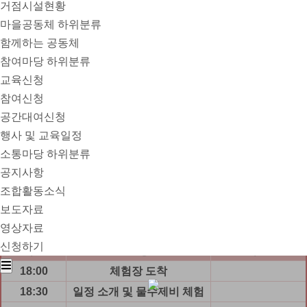
거점시설현황
마을공동체
하위분류
이메
admin@domain.com
함께하는 공동체
일
참여마당
하위분류
1. 내용
:
금강변 둔치 현도교 밑에서 노을을 바라보며 물
교육신청
수제비 체험 및 개구리 소리
를
들으며 차 한 잔의 여유와
참여신청
간단한 식사 및 공연 즐기기
공간대여신청
2. 체험자 모집 계획
∙
1
회차
: 6
월
21
일
(
금
)
협동조합 조합원
(30
명
)
행사 및 교육일정
∙
2
회차
: 6
월
22
일
(
토
)
주민자치회 및 신탄진동 자생단체
(30
소통마당
하위분류
명
)
∙
3
회차
: 6
월
28
일
(
금
)
개인 희망자 모집
(
선착순
30
명
)
공지사항
∙
4
회차
: 6
월
29
일
(
토
)
개인 희망자 모집
(
선착순
30
명
)
조합활동소식
3. 개인 준비물
:
텀블러
보도자료
4. 참가비
: 5,000
원
(132-135-880060/
신협
)
영상자료
5.행사 일정
신청하기
시간
일정
비 고
18:00
체험장 도착
18:30
일정 소개 및 물수제비 체험