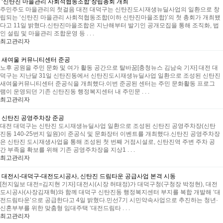
‘신탄진 마을관리 사회적협동조합’창립총회 개최
주민주도 마을관리의 첫걸음 대전 대덕구는 신탄진도시재생뉴딜사업의 일환으로 창
립되는 ‘신탄진 마을관리 사회적협동조합(이하 신탄진마을조합)’의 첫 총회가 개최됐
다고 11일 밝혔다.신탄진마을조합은 지난해부터 발기인 공개모집을 통해 조직화, 법
인 설립 및 마을관리 조합운영 등 . . .
최고관리자
새여울 커뮤니티센터 준공
노후 공원을 주민 문화 및 여가 활동 공간으로 탈바꿈[충청뉴스 김남숙 기자] 대전 대
덕구는 지난달 31일 신탄진동에서 신탄진도시재생뉴딜사업 일환으로 조성된 신탄진
새여울커뮤니티센터 준공식을 개최했다.이번 준공된 센터는 주민 문화활동 프로그
램이 운영되던 기존 신탄진동 행정복지센터 내 주민문 . . .
최고관리자
신탄진 공영주차장 준공
대전 대덕구는 신탄진 도시재생뉴딜사업 일환으로 조성된 신탄진 공영주차장(신탄
진동 140-25번지 일원)이 준공식 및 문화장터 이벤트를 개최했다.신탄진 공영주차장
은 신탄진 도시재생사업을 통해 조성된 첫 번째 거점시설로, 신탄진역 주변 주차 공
간 부족을 확보를 위해 기존 공영주차장을 지상1 . . .
최고관리자
대전시-대덕구-대전도시공사, 신탄진 드림타운 공급사업 본격 시동
[천지일보 대전=김지현 기자] 대전시(시장 허태정)가 대덕구청(구청장 박정현), 대전
도시공사(사장김재혁)와 함께 대덕구 신탄진동 행정복지센터 부지를 복합 개발해 ‘대
전드림타운’으로 공급한다고 4일 밝혔다.민선7기 시민약속사업으로 추진하는 청년·
신혼부부를 위한 맞춤형 임대주택 ‘대전드림타 . . .
최고관리자