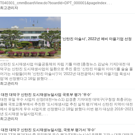
T040301_cmmBoardView.do?boardId=DPT_000001&pageIndex . . .
최고관리자
‘신탄진 마술사’, 2022년 예비 마을기업 선정
신탄진 도시재생사업 마을공동체의 자립 기틀 마련 [충청뉴스 김남숙 기자] 대전 대
덕구는 신탄진 도시재생사업의 일환으로 추진 중인 ‘신탄진 마을의 이야기를 술술 풀
어가는 사람들(이하 ’신탄진 마술사‘)’이 ‘2022년 대전광역시 예비 마을기업 육성사
업’에 선정됐다고 16일 밝혔다 . . .
최고관리자
대전 대덕구 신탄진 도시재생뉴딜사업 국토부 평가 ‘우수’
대전 유일 우수 사업지 선정(대전=뉴스1) 김경훈 기자대전 대덕구(구청장 최충규)는
올해 국토교통부에서 추진한 ‘도시재생사업 추진 실적 평가’에서 신탄진 지역이 대전
에서 유일하게 우수 사업지로 선정됐다고 18일 밝혔다.이번 평가 대상은 2016~2021
년 도시재생 뉴딜사업지로, . . .
최고관리자
대전 대덕구 신탄진 도시재생뉴딜사업, 국토부 평가서 '우수'
대전 13개 평가대상 중 유일하게 우수 평가 [대전=뉴시스] 조명휘 기자 = 대전 대덕구