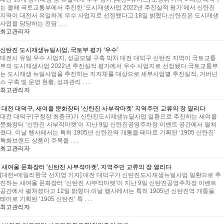
는 올해 국토교통부에서 추진한 ‘도시재생사업 2022년 추진실적 평가’에서 신탄진
지역이 대전서 유일하게 우수 사업지로 선정됐다고 18일 밝혔다.신탄진은 도시재생
사업을 담당하는 전담 . . .
최고관리자
신탄진 도시재생뉴딜사업, 국토부 평가 ‘우수’
대전시 유일 우수 사업지, 성공모델 구축 박차 대전 대덕구 신탄진 지역이 국토교통
부의 도시재생사업 2022년 추진실적 평가에서 우수 사업지로 선정됐다.국토교통부
는 도시재생 뉴딜사업을 추진하는 지자체를 대상으로 세부사업별 추진실적, 거버넌
스 구축 및 운영 현황, 성과관리 . . .
최고관리자
대전 대덕구, 새여울 문화장터 ‘신탄진 사부작마켓’ 지역주민 교류의 장 열리다
대전 대덕구(구청장 최충규)가 신탄진도시재생뉴딜사업 일환으로 추진하는 새여울
문화장터 ‘신탄진 사부작마켓’이 지난 9일 신탄진공영주차장 이벤트 공간에서 펼쳐
졌다. 이날 행사에서는 특히 1905년 신탄진역 개통을 테마로 기획된 ‘1905 신탄진’
특화브랜드 상품이 주목을 . . .
최고관리자
새여울 문화장터 '신탄진 사부작마켓', 지역주민 교류의 장 열리다
[대전=데일리한국 선치영 기자] 대전 대덕구가 신탄진도시재생뉴딜사업 일환으로 추
진하는 새여울 문화장터 ‘신탄진 사부작마켓’이 지난 9일 신탄진공영주차장 이벤트
공간에서 펼쳐졌다고 12일 밝혔다.이날 행사에서는 특히 1905년 신탄진역 개통을
테마로 기획된 ‘1905 신탄진’ 특 . . .
최고관리자