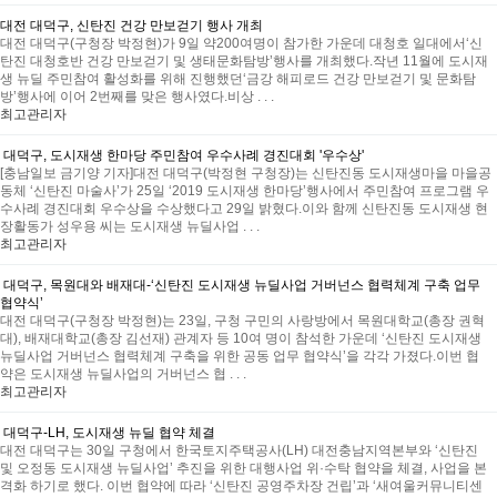
대전 대덕구, 신탄진 건강 만보걷기 행사 개최
대전 대덕구(구청장 박정현)가 9일 약200여명이 참가한 가운데 대청호 일대에서‘신
탄진 대청호반 건강 만보걷기 및 생태문화탐방’행사를 개최했다.작년 11월에 도시재
생 뉴딜 주민참여 활성화를 위해 진행했던‘금강 해피로드 건강 만보걷기 및 문화탐
방’행사에 이어 2번째를 맞은 행사였다.비상 . . .
최고관리자
대덕구, 도시재생 한마당 주민참여 우수사례 경진대회 '우수상'
[충남일보 금기양 기자]대전 대덕구(박정현 구청장)는 신탄진동 도시재생마을 마을공
동체 ‘신탄진 마술사’가 25일 ‘2019 도시재생 한마당’행사에서 주민참여 프로그램 우
수사례 경진대회 우수상을 수상했다고 29일 밝혔다.이와 함께 신탄진동 도시재생 현
장활동가 성우용 씨는 도시재생 뉴딜사업 . . .
최고관리자
대덕구, 목원대와 배재대-‘신탄진 도시재생 뉴딜사업 거버넌스 협력체계 구축 업무
협약식’
대전 대덕구(구청장 박정현)는 23일, 구청 구민의 사랑방에서 목원대학교(총장 권혁
대), 배재대학교(총장 김선재) 관계자 등 10여 명이 참석한 가운데 ‘신탄진 도시재생
뉴딜사업 거버넌스 협력체계 구축을 위한 공동 업무 협약식’을 각각 가졌다.이번 협
약은 도시재생 뉴딜사업의 거버넌스 협 . . .
최고관리자
대덕구-LH, 도시재생 뉴딜 협약 체결
대전 대덕구는 30일 구청에서 한국토지주택공사(LH) 대전충남지역본부와 ‘신탄진
및 오정동 도시재생 뉴딜사업’ 추진을 위한 대행사업 위·수탁 협약을 체결, 사업을 본
격화 하기로 했다. 이번 협약에 따라 ‘신탄진 공영주차장 건립’과 ‘새여울커뮤니티센